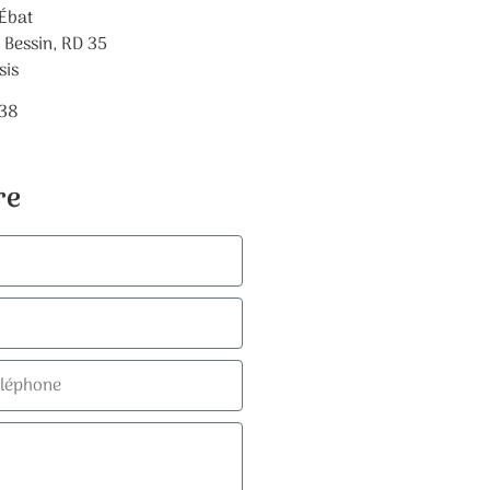
Ébat
e Bessin, RD 35
sis
 38
re