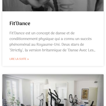
Fit’Dance
Fit’Dance est un concept de danse et de
conditionnement physique qui a connu un succès
phénoménal au Royaume-Uni. Deux stars de
‘Strictly’, la version britannique de ‘Danse Avec Les
Stars’, ont créé cette danse sportive basée sur un
LIRE LA SUITE »
mélange passionnant et inspirant de danse de salon
et de danses latines telles que jive, tango et valse…
Changer son