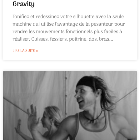
Gravity
Tonifiez et redessinez votre silhouette avec la seule
machine qui utilise l’avantage de la pesanteur pour
rendre les mouvements fonctionnels plus faciles à
réaliser. Cuisses, fessiers, poitrine, dos, bras,
abdominaux… Une véritable séance de musculation
LIRE LA SUITE »
en 30 minutes seulement !