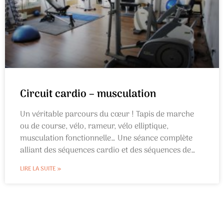
Circuit cardio – musculation
Un véritable parcours du cœur ! Tapis de marche
ou de course, vélo, rameur, vélo elliptique,
musculation fonctionnelle… Une séance complète
alliant des séquences cardio et des séquences de
renforcement musculaire sur machine pour
LIRE LA SUITE »
améliorer sa condition physique et brûler des
calories !