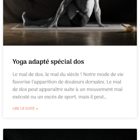
Yoga adapté spécial dos
Le mal de dos, le mal du siècle ! Notre mode de vie
favorise l’apparition de douleurs dorsales. Le mal
de dos peut apparaître suite à un mouvement mal
exécuté ou un excès de sport, mais il peut
également être inévitable, lié à nos habitudes du
LIRE LA SUITE »
quotidien : Mauvais sommeil, mauvaise literie, Vie
sédentaire, manque d’activité physique, Position
assise prolongée,